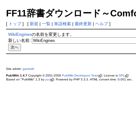
FF11辞書ダウンロード～Comfort 
[
トップ
] [
新規
|
一覧
|
単語検索
|
最終更新
|
ヘルプ
]
WikiEngines
の名前を変更します。
新しい名前:
Site admin:
gamedb
PukiWiki 1.4.7
Copyright © 2001-2006
PukiWiki Developers Team
. License is
GPL
.
Based on "PukiWiki" 1.3 by
yu-ji
. Powered by PHP 5.3.3. HTML convert time: 0.001 sec.